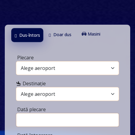
Masini
Doar dus
Dus-întors
Plecare
Destinație
Dată plecare