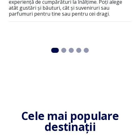
ruri
experiență de cumpărături la înălțime. Poți alege
nec
iene
atât gustări și băuturi, cât și suveniruri sau
com
parfumuri pentru tine sau pentru cei dragi.
fami
sig
Cele mai populare
destinații