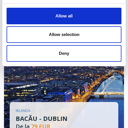
Vezi detalii
Allow all
Allow selection
Deny
IRLANDA
BACĂU - DUBLIN
De la
79 EUR