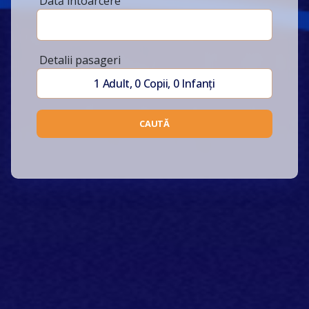
Dată întoarcere
Detalii pasageri
1
Adult
,
0
Copii
,
0
Infanți
CAUTĂ