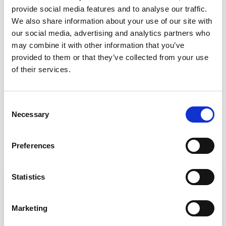
Oferte exclusive la destinațiile tale favorite
provide social media features and to analyse our traffic.
We also share information about your use of our site with
our social media, advertising and analytics partners who
may combine it with other information that you’ve
provided to them or that they’ve collected from your use
of their services.
Consent
Necessary
Selection
Preferences
Statistics
MAREA BRITANIE
BACĂU - LONDRA
De la
79 EUR
Marketing
CUMPĂRĂ ACUM