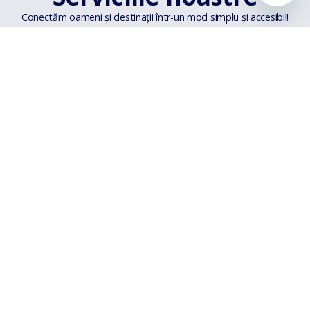
Conectăm oameni și destinații într-un mod simplu și accesibil!
Fără taxe ascunse
Nicio surpriză neplăcută!
Fără taxe ascunse la biletele
tale
de avion achiziționate
de pe website.